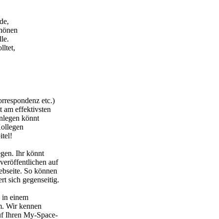
de,
chönen
le.
ltet,
orrespondenz etc.)
t am effektivsten
anlegen könnt
Kollegen
tel!
egen. Ihr könnt
veröffentlichen auf
ebseite. So können
t sich gegenseitig.
g in einem
. Wir kennen
uf Ihren My-Space-