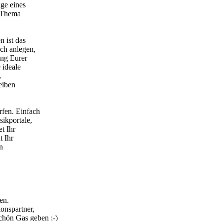
ge eines
m Thema
n ist das
ch anlegen,
ung Eurer
 ideale
.
eiben
fen. Einfach
ikportale,
t Ihr
t Ihr
n
en.
onspartner,
schön Gas geben ;-)