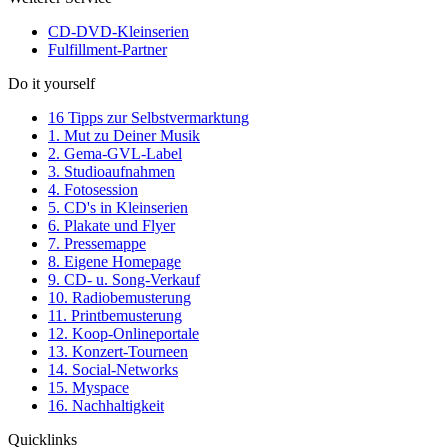
CD-DVD-Kleinserien
Fulfillment-Partner
Do it yourself
16 Tipps zur Selbstvermarktung
1. Mut zu Deiner Musik
2. Gema-GVL-Label
3. Studioaufnahmen
4. Fotosession
5. CD's in Kleinserien
6. Plakate und Flyer
7. Pressemappe
8. Eigene Homepage
9. CD- u. Song-Verkauf
10. Radiobemusterung
11. Printbemusterung
12. Koop-Onlineportale
13. Konzert-Tourneen
14. Social-Networks
15. Myspace
16. Nachhaltigkeit
Quicklinks