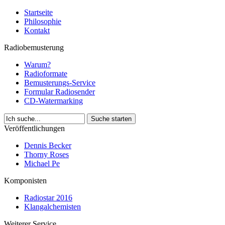
Startseite
Philosophie
Kontakt
Radiobemusterung
Warum?
Radioformate
Bemusterungs-Service
Formular Radiosender
CD-Watermarking
Veröffentlichungen
Dennis Becker
Thorny Roses
Michael Pe
Komponisten
Radiostar 2016
Klangalchemisten
Weiterer Service