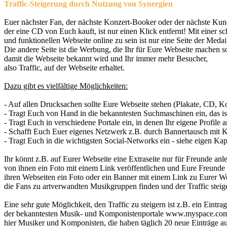
Traffic-Steigerung durch Nutzung von Synergien
Euer nächster Fan, der nächste Konzert-Booker oder der nächste Kun
der eine CD von Euch kauft, ist nur einen Klick entfernt! Mit einer s
und funktionellen Webseite online zu sein ist nur eine Seite der Medail
Die andere Seite ist die Werbung, die Ihr für Eure Webseite machen sol
damit die Webseite bekannt wird und Ihr immer mehr Besucher,
also Traffic, auf der Webseite erhaltet.
Dazu gibt es vielfältige Möglichkeiten:
- Auf allen Drucksachen sollte Eure Webseite stehen (Plakate, CD, K
- Tragt Euch von Hand in die bekanntesten Suchmaschinen ein, das is
- Tragt Euch in verschiedene Portale ein, in denen Ihr eigene Profile 
- Schafft Euch Euer eigenes Netzwerk z.B. durch Bannertausch mit 
- Tragt Euch in die wichtigsten Social-Networks ein - siehe eigen Kapi
Ihr könnt z.B. auf Eurer Webseite eine Extraseite nur für Freunde anl
von ihnen ein Foto mit einem Link veröffentlichen und Eure Freunde 
ihren Webseiten ein Foto oder ein Banner mit einem Link zu Eurer W
die Fans zu artverwandten Musikgruppen finden und der Traffic steiger
Eine sehr gute Möglichkeit, den Traffic zu steigern ist z.B. ein Eintra
der bekanntesten Musik- und Komponistenportale www.myspace.com
hier Musiker und Komponisten, die haben täglich 20 neue Einträge a