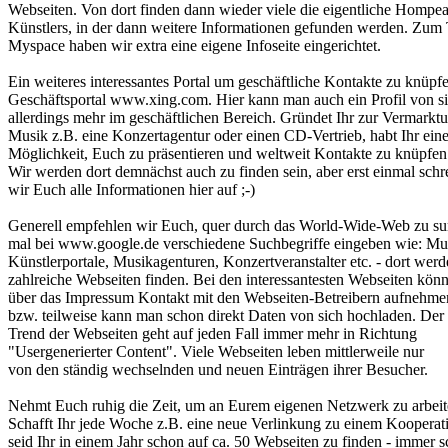
Webseiten. Von dort finden dann wieder viele die eigentliche Hompea
Künstlers, in der dann weitere Informationen gefunden werden. Zu
Myspace haben wir extra eine eigene Infoseite eingerichtet.
Ein weiteres interessantes Portal um geschäftliche Kontakte zu knüpfe
Geschäftsportal www.xing.com. Hier kann man auch ein Profil von si
allerdings mehr im geschäftlichen Bereich. Gründet Ihr zur Vermarkt
Musik z.B. eine Konzertagentur oder einen CD-Vertrieb, habt Ihr eine
Möglichkeit, Euch zu präsentieren und weltweit Kontakte zu knüpfen
Wir werden dort demnächst auch zu finden sein, aber erst einmal schr
wir Euch alle Informationen hier auf ;-)
Generell empfehlen wir Euch, quer durch das World-Wide-Web zu sur
mal bei www.google.de verschiedene Suchbegriffe eingeben wie: Mus
Künstlerportale, Musikagenturen, Konzertveranstalter etc. - dort werde
zahlreiche Webseiten finden. Bei den interessantesten Webseiten könn
über das Impressum Kontakt mit den Webseiten-Betreibern aufnehme
bzw. teilweise kann man schon direkt Daten von sich hochladen. Der
Trend der Webseiten geht auf jeden Fall immer mehr in Richtung
"Usergenerierter Content". Viele Webseiten leben mittlerweile nur
von den ständig wechselnden und neuen Einträgen ihrer Besucher.
Nehmt Euch ruhig die Zeit, um an Eurem eigenen Netzwerk zu arbeit
Schafft Ihr jede Woche z.B. eine neue Verlinkung zu einem Kooperati
seid Ihr in einem Jahr schon auf ca. 50 Webseiten zu finden - immer 